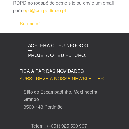
RDPD no rodapé do deste site ou envie um email
para
epd@cm-portimao.pt
Submeter
ACELERA O TEU NEGÓCIO.
PROJETA O TEU FUTURO.
FICA A PAR DAS NOVIDADES
SUBSCREVE A NOSSA NEWSLETTER
Sítio do Escampadinho, Mexilhoeira
Grande
8500-148 Portimão
Telem.: (+351) 925 530 997